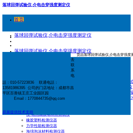
落球回弹试验仪,介电击穿强度测定仪
首页
落球回弹试验仪,介电击穿强度测定仪
落球回弹试验仪,介电击穿强度测定仪
货品落球回弹试验仪,介电击穿强度
去
电压击穿试验仪
联
介电常数
系
电阻率测试仪
电
NDH-B-耐弧光试验报告仪
粉末电阻率测试仪
1000-大功率温度升高可靠性
話：010-57223836 联通电話：
落球回弹试验仪,介电击穿强度测定
NDH-AI大感应电流起弧检测仪
13581986395 公司的门店地址：成都市昌
仪:导体、半导体电阻率
50KV-低压电弧焊接烧蚀试验
平区百善镇王庄工业园区园
100-家装电线耐干湿分离弧光
耐电弧测试仪
Email：1770844735@qq.com
漏电起痕试验仪
无此相应的项目 undefined
落球回弹试验仪,介电击穿强度测定
易展提供技术支持
仪:电池隔膜电弱点测试仪
橡胶塑料检测仪器
力学性能检测仪器
海绵泡沫材料检测仪器