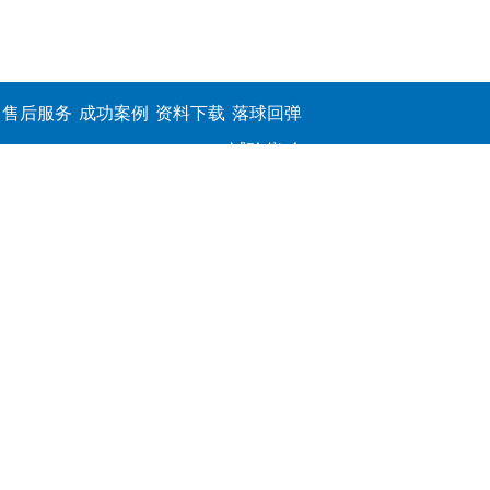
售后服务
成功案例
资料下载
落球回弹
试验仪,介
电击穿强
度测定仪