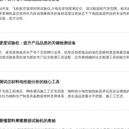
制开发、飞机航空落球回弹试验仪,介电击穿强度测定仪、清洁能源电气等范围，相关
率查测机器仪有所作为自动测量相关的食材温度过高状态下下电阻值器特征的专业性机
器，其方法性...
硬度试验机：提升产品品质的关键检测设备
艺、家居装饰器具生产等个互联网行业里，软垫压馅类食品的洛氏坚硬程度是衡量其
程度试验装置机做为那款专门论文检测工具设配，仅凭着精确的论文检测工具的能力和丰
测试仪材料电性能分析的核心工具
子无线工程项目、网络通讯施工工艺等层面，物料的介电性能指标是评诂其应运價值
往往为物料生产制造具备数据资料支撑体系，更在成品质量水平把握、施工工艺优...
看懂塑料摩擦磨损试验机的奥秘