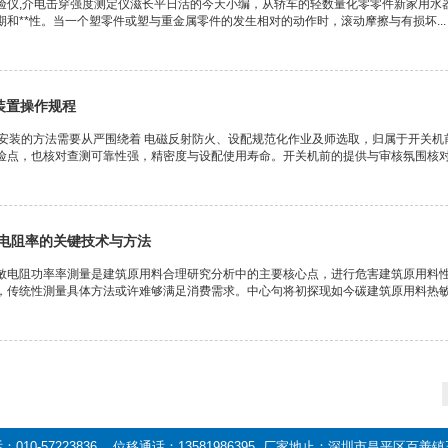
验仪,介电击穿强度测定仪滋长平日活的今天小编，从轿车的轻数量化零零件新家用水
和**性。当一个塑零件或塑与重金属零件的发生相对的动作时，滚动摩擦与有损坏...
装置操作规程
测安装的方法需要从严围绕着 电磁反射防火、设配规范化作业及师选取，归属于开关
险点，也核对查测可靠性强，精密度与设配使用寿命。开关机前的提供与审核氛围核对：
电阻率的关键技术与方法
敏电阻功率率測量是建筑原用料合理研究分析中的主要核心点，进行危害建筑原用料性
，传统性測量具体方法或许难够满足消费需求。中心句将初探现如今碳建筑原用料热敏电
：010-57223836 位移通话：13581986395 厂家地止：深圳市昌平区百善