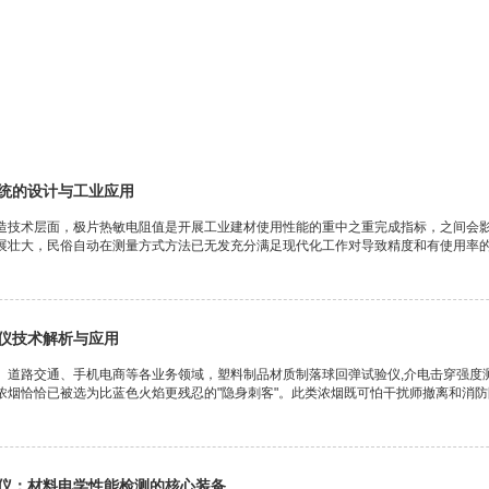
统的设计与工业应用
造技术层面，极片热敏电阻值是开展工业建材使用性能的重中之重完成指标，之间会
展壮大，民俗自动在测量方式方法已无发充分满足现代化工作对导致精度和有使用率的规
仪技术解析与应用
、道路交通、手机电商等各业务领域，塑料制品材质制落球回弹试验仪,介电击穿强度
浓烟恰恰已被选为比蓝色火焰更残忍的"隐身刺客"。此类浓烟既可怕干扰师撤离和消防队
仪：材料电学性能检测的核心装备