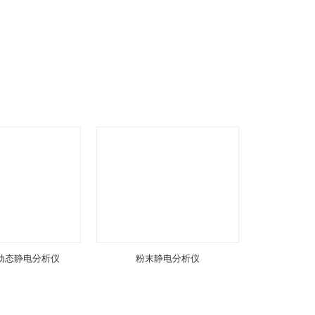
动态静电分析仪
粉末静电分析仪