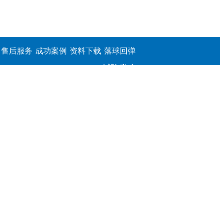
售后服务
成功案例
资料下载
落球回弹
试验仪,介
电击穿强
度测定仪