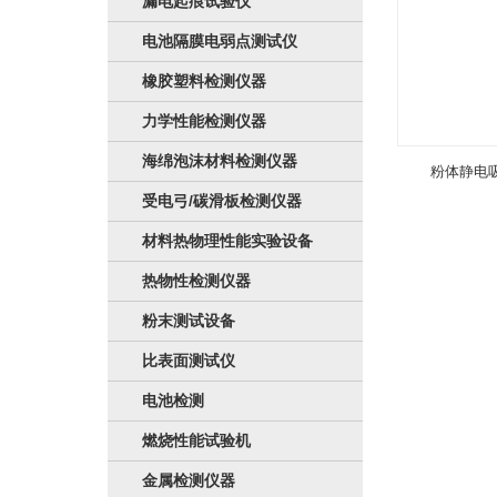
漏电起痕试验仪
电池隔膜电弱点测试仪
橡胶塑料检测仪器
力学性能检测仪器
海绵泡沫材料检测仪器
粉体静电
受电弓/碳滑板检测仪器
材料热物理性能实验设备
热物性检测仪器
粉末测试设备
比表面测试仪
电池检测
燃烧性能试验机
金属检测仪器