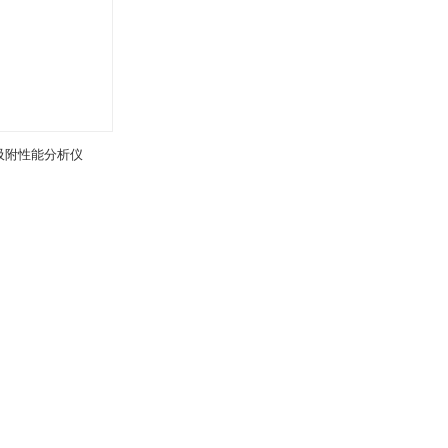
吸附性能分析仪