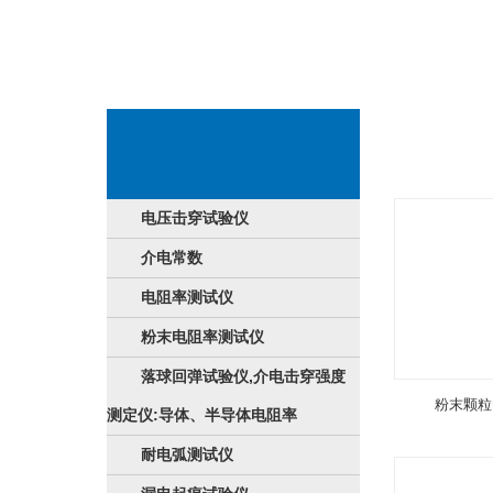
企业落球回弹试
电压击穿试验仪
介电常数
电阻率测试仪
粉末电阻率测试仪
落球回弹试验仪,介电击穿强度
粉末颗粒
测定仪:导体、半导体电阻率
耐电弧测试仪