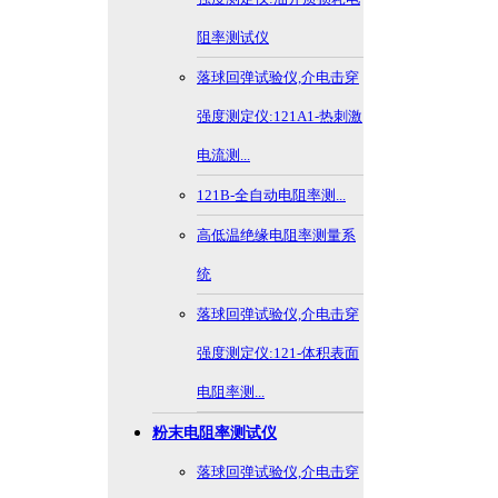
阻率测试仪
落球回弹试验仪,介电击穿
强度测定仪:121A1-热刺激
电流测...
121B-全自动电阻率测...
高低温绝缘电阻率测量系
统
落球回弹试验仪,介电击穿
强度测定仪:121-体积表面
电阻率测...
粉末电阻率测试仪
落球回弹试验仪,介电击穿