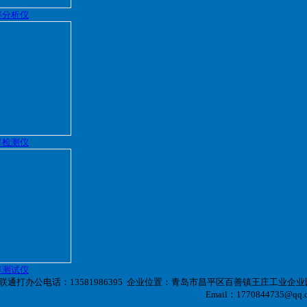
率分析仪
率检测仪
率测试仪
836 联通打办公电话：13581986395 企业位置：青岛市昌平区百善镇王庄工业企业
Email：1770844735@qq.