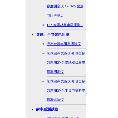
强度测定仪:126T-粉尘层
电阻率测...
122-炭素材料电阻率测...
导体、半导体电阻率
液态金属电阻率测试仪
落球回弹试验仪,介电击穿
强度测定仪:炭纸双极板电
阻率测定仪
落球回弹试验仪,介电击穿
强度测定仪:半导电材料电
阻率试验仪
耐电弧测试仪