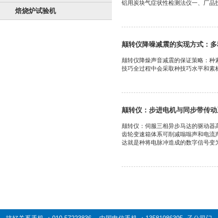
铝用炭块气症状性检测法仪一、厂品技术参数：GCT
焙烧炉试验机
颠转仪降噪减震的实现方式：多
颠转仪降燥声音减震的保证策略：种
技巧全过程中会采取种技巧水平和素材
颠转仪：步进电机与同步带传动
颠转仪：伺服三相异步马达的驱动器
齿轮变速箱体系可削减嗡嗡声和电流
达就是种将电脉冲造成的数字信号变为