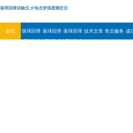
落球回弹试验仪,介电击穿强度测定仪
首页
落球回弹
落球回弹
落球回弹
技术文章
售后服务
成
试验仪,介
试验仪,介
试验仪,介
电击穿强
电击穿强
电击穿强
度测定仪
度测定仪
度测定仪