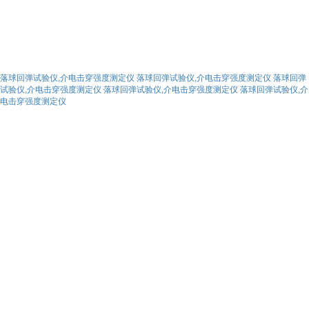
落球回弹试验仪,介电击穿强度测定仪
落球回弹试验仪,介电击穿强度测定仪
落球回弹
试验仪,介电击穿强度测定仪
落球回弹试验仪,介电击穿强度测定仪
落球回弹试验仪,介
电击穿强度测定仪