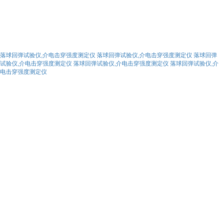
落球回弹试验仪,介电击穿强度测定仪
落球回弹试验仪,介电击穿强度测定仪
落球回弹
试验仪,介电击穿强度测定仪
落球回弹试验仪,介电击穿强度测定仪
落球回弹试验仪,介
电击穿强度测定仪