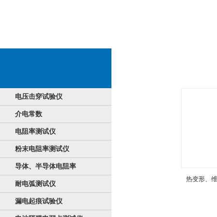
新产品台
电压击穿试验仪
介电常数
电阻率测试仪
粉末电阻率测试仪
导体、半导体电阻率
热变形、
耐电弧测试仪
漏电起痕试验仪