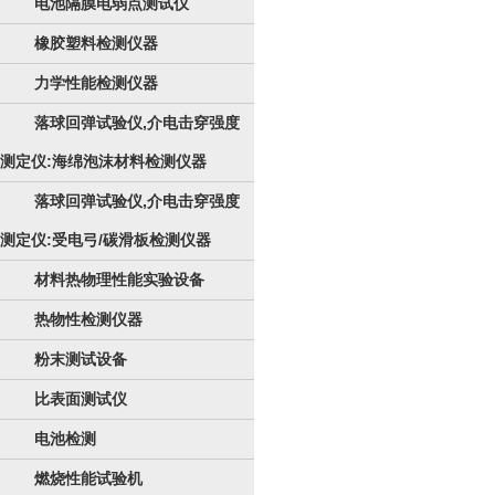
电池隔膜电弱点测试仪
橡胶塑料检测仪器
力学性能检测仪器
落球回弹试验仪,介电击穿强度
测定仪:海绵泡沫材料检测仪器
落球回弹试验仪,介电击穿强度
测定仪:受电弓/碳滑板检测仪器
材料热物理性能实验设备
热物性检测仪器
粉末测试设备
比表面测试仪
电池检测
燃烧性能试验机