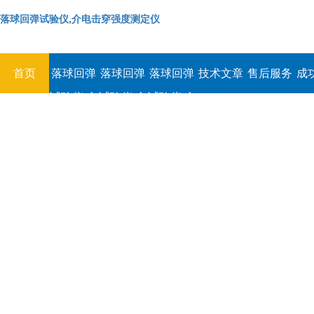
落球回弹试验仪,介电击穿强度测定仪
首页
落球回弹
落球回弹
落球回弹
技术文章
售后服务
成
试验仪,介
试验仪,介
试验仪,介
电击穿强
电击穿强
电击穿强
度测定仪
度测定仪
度测定仪