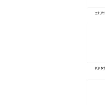
微机控
复合材