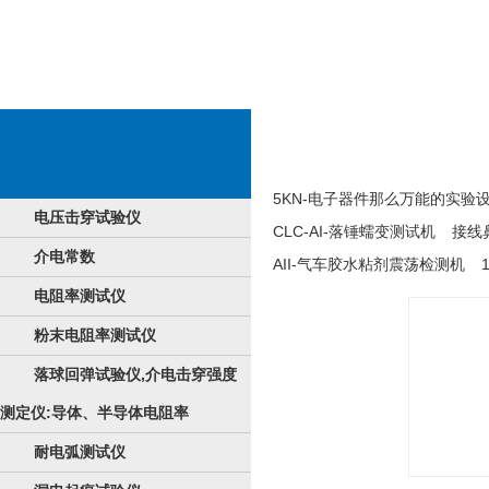
厂品体现
5KN-电子器件那么万能的实验
电压击穿试验仪
CLC-AI-落锤蠕变测试机
接线
介电常数
AII-气车胶水粘剂震荡检测机
电阻率测试仪
粉末电阻率测试仪
落球回弹试验仪,介电击穿强度
测定仪:导体、半导体电阻率
耐电弧测试仪