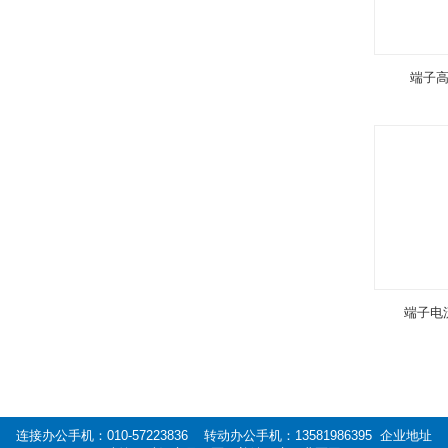
端子
端子电
连接办公手机：010-57223836 转动办公手机：13581986395 企业地址