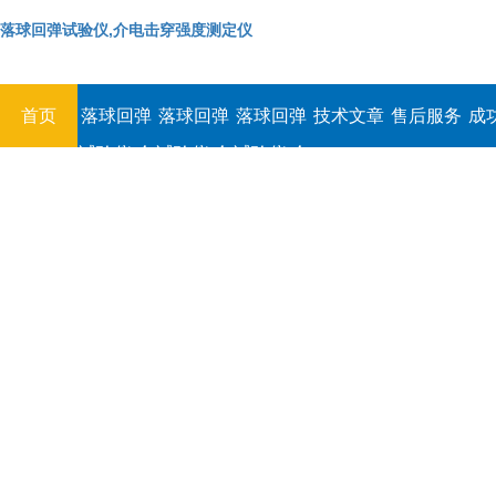
落球回弹试验仪,介电击穿强度测定仪
首页
落球回弹
落球回弹
落球回弹
技术文章
售后服务
成
试验仪,介
试验仪,介
试验仪,介
电击穿强
电击穿强
电击穿强
度测定仪
度测定仪
度测定仪