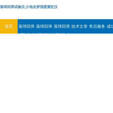
落球回弹试验仪,介电击穿强度测定仪
首页
落球回弹
落球回弹
落球回弹
技术文章
售后服务
成
试验仪,介
试验仪,介
试验仪,介
电击穿强
电击穿强
电击穿强
度测定仪
度测定仪
度测定仪