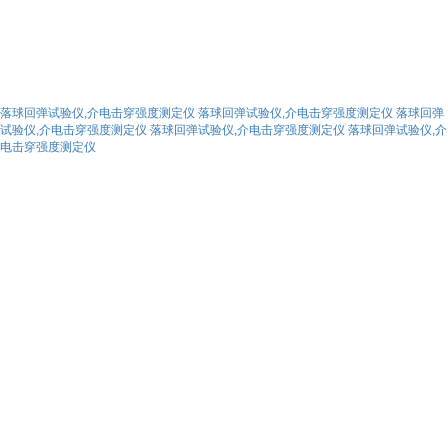
落球回弹试验仪,介电击穿强度测定仪
落球回弹试验仪,介电击穿强度测定仪
落球回弹
试验仪,介电击穿强度测定仪
落球回弹试验仪,介电击穿强度测定仪
落球回弹试验仪,介
电击穿强度测定仪