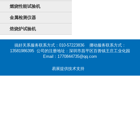
燃烧性能试验机
金属检测仪器
焙烧炉试验机
搞好关系服务联系方式：010-57223836 挪动服务联系方式：
13581986395 公司的注册地址：深圳市昌平区百善镇王庄工业化园
Email：1770844735@qq.com
易展提供技术支持