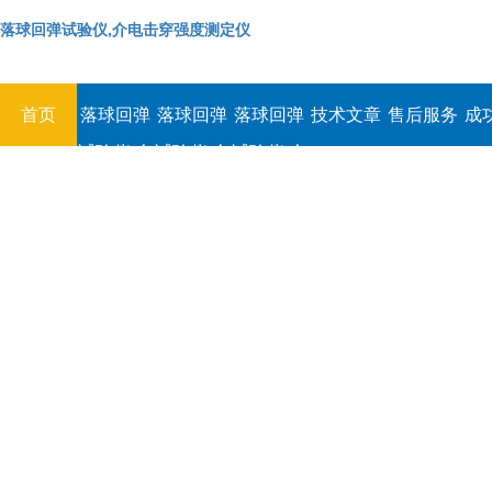
落球回弹试验仪,介电击穿强度测定仪
首页
落球回弹
落球回弹
落球回弹
技术文章
售后服务
成
试验仪,介
试验仪,介
试验仪,介
电击穿强
电击穿强
电击穿强
度测定仪
度测定仪
度测定仪