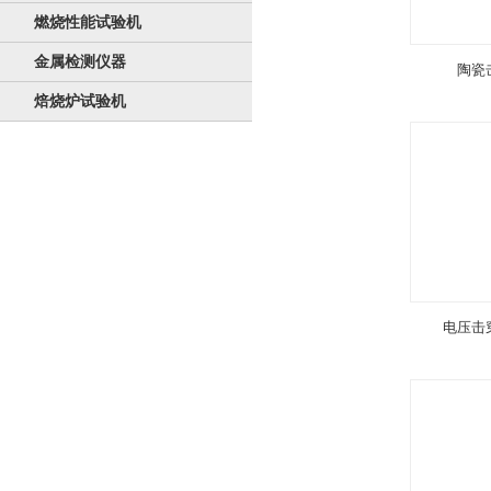
燃烧性能试验机
金属检测仪器
陶瓷
焙烧炉试验机
电压击